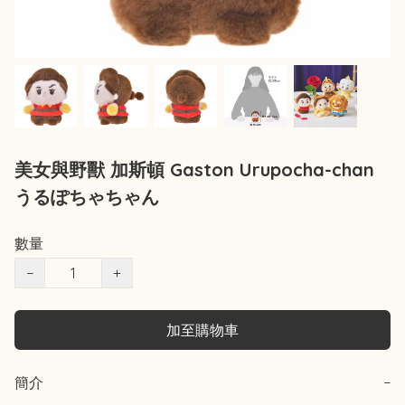
美女與野獸 加斯頓 Gaston Urupocha-chan
うるぽちゃちゃん
數量
−
+
加至購物車
簡介
−