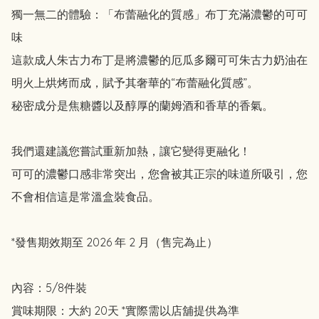
獨一無二的體驗：「布蕾融化的質感」布丁充滿濃鬱的可可
味

這款成人朱古力布丁是將濃鬱的厄瓜多爾可可朱古力奶油在
明火上烘烤而成，賦予其奢華的“布蕾融化質感”。

秘密成分是焦糖醬以及醇厚的蘭姆酒和香草的香氣。

我們還建議您嘗試重新加熱，讓它變得更融化！

可可的濃鬱口感非常突出，您會被其正宗的味道所吸引，您
不會相信這是常溫盒裝食品。

*發售期效期至 2026 年 2 月（售完為止）

內容：5/8件裝 

賞味期限：大約 20天 *實際需以店舖提供為準
