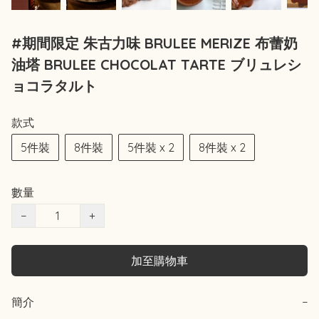
#期間限定 朱古力味 BRULEE MERIZE 布蕾奶
油塔 BRULEE CHOCOLAT TARTE ブリュレシ
ョコラタルト
款式
5件裝
8件裝
5件裝 x 2
8件裝 x 2
數量
−
+
加至購物車
簡介
−