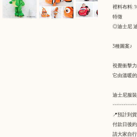
裡料布料: 1
特徵

◎迪士尼 
3種圖案♪

視覺衝擊力
它由溫暖的
迪士尼服裝
-------------
📍預計到貨
付款日後約2
請大家自行斟酌