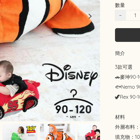
數量
−
簡介
3款可選

🚗麥坤90-10
🐟Nemo 90
🦖Rex 90-1
材料

外層布料：1
填充物：10