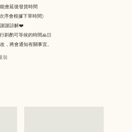
能會延後發貨時間

知次序會根據下單時間)

謝謝諒解❤️

行斟酌可等候的時間🙏🏻

改，將會通知有關事宜。
童裝