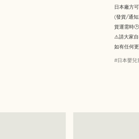
日本廠方可
(發貨/通
貨運需時🕑
⚠️請大家自
如有任何更
日本嬰兒