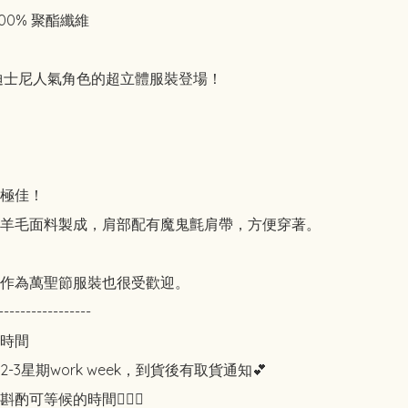
00% 聚酯纖維

迪士尼人氣角色的超立體服裝登場！

極佳！

羊毛面料製成，肩部配有魔鬼氈肩帶，方便穿著。

作為萬聖節服裝也很受歡迎。

-----------------

時間

-3星期work week，到貨後有取貨通知💕

可等候的時間🙇🏻‍♀️
