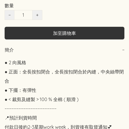
數量
−
+
加至購物車
簡介
−
● 2 向風格

● 正面：全長按扣閉合，全長按扣閉合於內縫，中央絲帶閉
合

● 下擺：有彈性

● < 裁剪及縫製 > 100 % 全棉 ( 順滑 )

------------------------------

📍預計到貨時間

付款日後約2-3星期work week，到貨後有取貨通知💕
