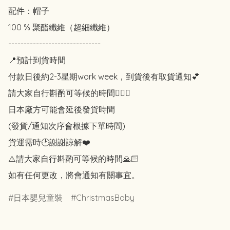
配件：帽子

100 % 聚酯纖維（超細纖維）

------------------------------

📍預計到貨時間

付款日後約2-3星期work week，到貨後有取貨通知💕

請大家自行斟酌可等候的時間🙇🏻‍♀️

日本廠方可能會延後發貨時間

(發貨/通知次序會根據下單時間)

貨運需時🕑謝謝諒解❤️

⚠️請大家自行斟酌可等候的時間🙏🏻

如有任何更改，將會通知有關事宜。
日本嬰兒童裝
ChristmasBaby