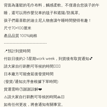
背面為蓬鬆的毛巾布料，觸感柔軟。不僅適合您孩子的午
睡，還可以用作嬰兒車的毯子和遮陽/防風罩。

孩子們最喜歡的迪士尼人物會讓午睡時間變得有趣！

尺寸70×100厘米

產品品質 100%純棉

------------------------------

📍預計到貨時間

付款日後約2-3星期work week，到貨後有取貨通知💕

請大家自行斟酌可等候的時間🙇🏻‍♀️

日本廠方可能會延後發貨時間

(發貨/通知次序會根據下單時間)

貨運需時🕑謝謝諒解❤️

⚠️請大家自行斟酌可等候的時間🙏🏻

如有任何更改，將會通知有關事宜。