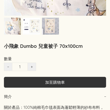
小飛象 Dumbo 兒童被子 70x100cm
數量
−
+
加至購物車
簡介
−
關於產品：100%純棉毛巾毯表面為蓬鬆輕薄的紗布布料，