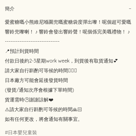
簡介
−
愛蜜糖嘅小熊維尼喺圍兜嘅蜜糖袋度彈出嚟！呢個超可愛嘅
響鈴兜嚟喇！ ♪ 響鈴會發出響鈴聲！呢個係完美嘅禮物！ ♪

------------------------------

📍預計到貨時間

付款日後約2-3星期work week，到貨後有取貨通知💕

請大家自行斟酌可等候的時間🙇🏻‍♀️

日本廠方可能會延後發貨時間

(發貨/通知次序會根據下單時間)

貨運需時🕑謝謝諒解❤️

⚠️請大家自行斟酌可等候的時間🙏🏻

如有任何更改，將會通知有關事宜。
日本嬰兒童裝