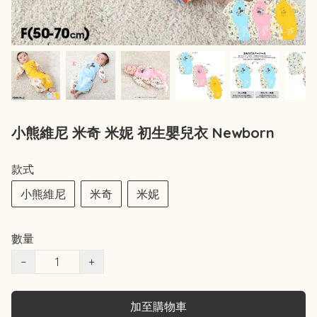
小熊維尼 米奇 米妮 初生嬰兒衣 Newborn
款式
小熊維尼
米奇
米妮
數量
−
+
加至購物車