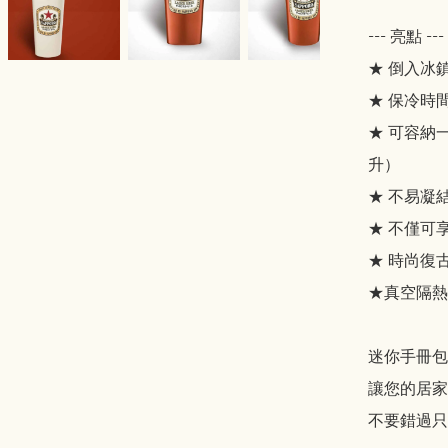
--- 亮點 ---

★ 倒入冰
★ 保冷時間長
★ 可容納一
升）

★ 不易凝
★ 不僅可
★ 時尚復古
★真空隔熱
迷你手冊包
讓您的居家
不要錯過只