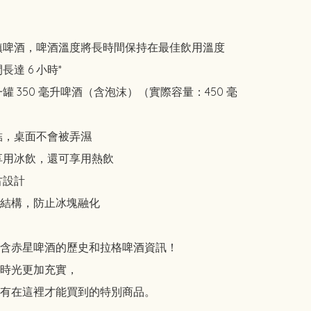
鎮啤酒，啤酒溫度將長時間保持在最佳飲用溫度

達 6 小時*

罐 350 毫升啤酒（含泡沫）（實際容量：450 毫
結，桌面不會被弄濕

享用冰飲，還可享用熱飲

設計

結構，防止冰塊融化

含赤星啤酒的歷史和拉格啤酒資訊！

時光更加充實，

有在這裡才能買到的特別商品。
