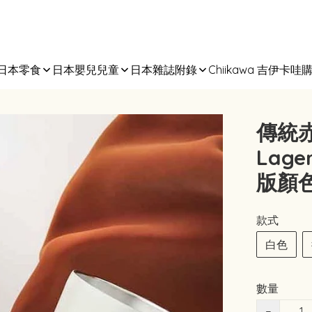
日本零食
日本嬰兒兒童
日本雜誌附錄
Chiikawa 吉伊卡哇
傳統赤
Lage
版顏
款式
白色
數量
−