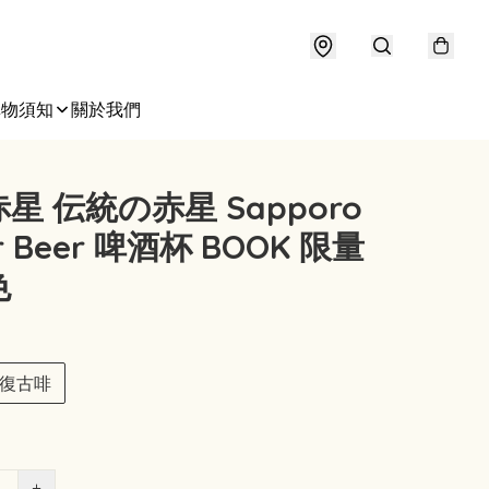
購物須知
關於我們
星 伝統の赤星 Sapporo
r Beer 啤酒杯 BOOK 限量
色
復古啡
+