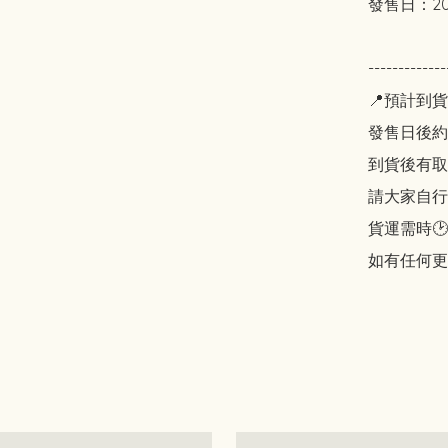
發售日：20
----------
📍預計到貨
發售日後約2
到貨後有取貨
請大家自行斟酌
貨運需時🕑
如有任何更