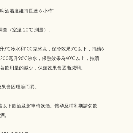
酒溫度維持長達 6 小時*

調查（室溫 20℃ 測量）。

毫升3℃冷水和100克冰塊，保冷效果3℃以下，持續6
200毫升96℃沸水，保熱效果為40℃以上，持續1
著飲用量的減少，保熱效果會逐漸減弱。

效果會因環境而異。

18歲以下飲酒及駕車時飲酒。懷孕及哺乳期請勿飲
酒。
