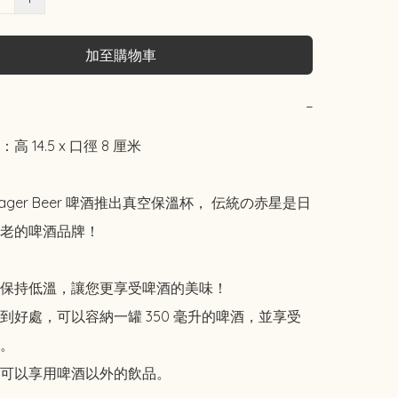
加至購物車
−
 14.5 x 口徑 8 厘米

o Lager Beer 啤酒推出真空保溫杯， 伝統の赤星是日
老的啤酒品牌！

保持低溫，讓您更享受啤酒的美味！

到好處，可以容納一罐 350 毫升的啤酒，並享受
。

可以享用啤酒以外的飲品。
