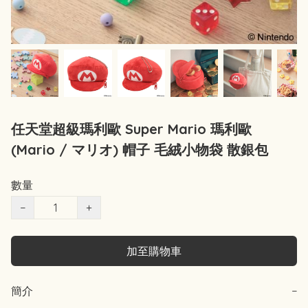
任天堂超級瑪利歐 Super Mario 瑪利歐
(Mario / マリオ) 帽子 毛絨小物袋 散銀包
數量
−
+
加至購物車
簡介
−