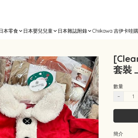
日本零食
日本嬰兒兒童
日本雜誌附錄
Chiikawa 吉伊卡哇
[Cle
套裝 
數量
−
簡介