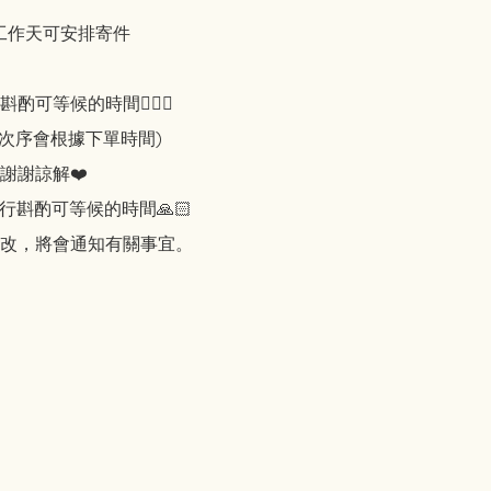
工作天可安排寄件

可等候的時間🙇🏻‍♀️

知次序會根據下單時間)

謝謝諒解❤️

行斟酌可等候的時間🙏🏻

改，將會通知有關事宜。