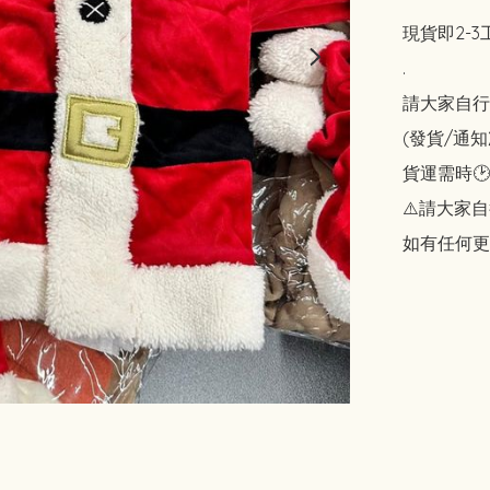
現貨即2-3
.

請大家自行斟酌
(發貨/通
貨運需時🕑
⚠️請大家自
如有任何更