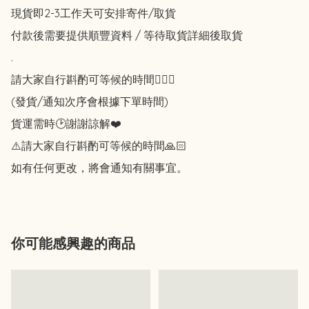
現貨即2-3工作天可安排寄件/取貨 

付款後需要提供順豐資料 / 等待取貨詳細後取貨

.

請大家自行斟酌可等候的時間🙇🏻‍♀️

(發貨/通知次序會根據下單時間)

貨運需時🕑謝謝諒解❤️

⚠️請大家自行斟酌可等候的時間🙏🏻

如有任何更改，將會通知有關事宜。
你可能感興趣的商品