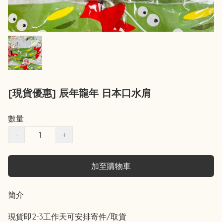
[現貨優惠] 辰年龍年 日本口水肩
數量
−
+
加至購物車
簡介
−
現貨即2-3工作天可安排寄件/取貨 
