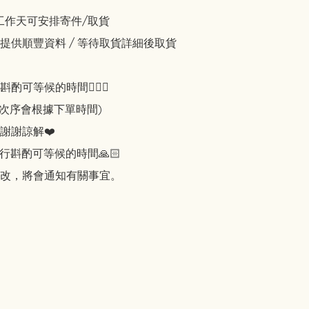
工作天可安排寄件/取貨 

提供順豐資料 / 等待取貨詳細後取貨

可等候的時間🙇🏻‍♀️

知次序會根據下單時間)

謝謝諒解❤️

行斟酌可等候的時間🙏🏻

改，將會通知有關事宜。