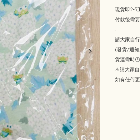
現貨即2-3
付款後需要
.

請大家自行斟酌
(發貨/通
貨運需時🕑
⚠️請大家自
如有任何更