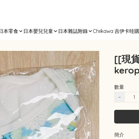
日本零食
日本嬰兒兒童
日本雜誌附錄
Chiikawa 吉伊卡哇
[[現貨
kero
數量
−
簡介