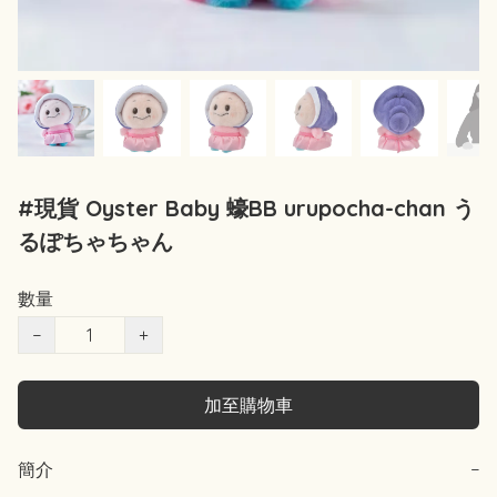
#現貨 Oyster Baby 蠔BB urupocha-chan う
るぽちゃちゃん
數量
−
+
加至購物車
簡介
−