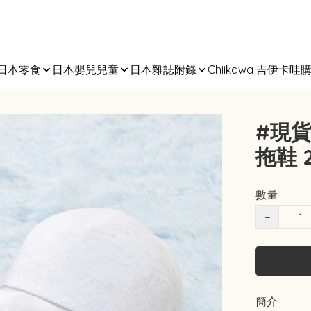
日本零食
日本嬰兒兒童
日本雜誌附錄
Chiikawa 吉伊卡哇
#現貨
拖鞋 2
數量
−
簡介