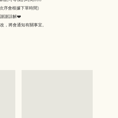
知次序會根據下單時間)

謝謝諒解❤️
