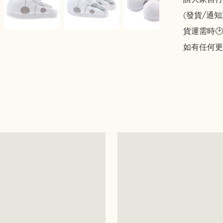
(發貨/通
貨運需時🕑