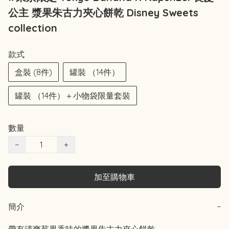
公主 漿果朱古力夾心餅乾 Disney Sweets
collection
款式
盒裝 (8件)
罐裝 （14件）
罐裝 （14件）＋小物袋限量套裝
數量
−
+
加至購物車
簡介
−
帶有清爽莓果香味的漿果朱古力夾心餅乾。
