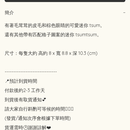
簡介
−
有著毛茸茸的皮毛和棕色眼睛的可愛迷你 tsum。

還有其他帶有匹配格子圖案的迷你 tsumtsum。 

尺寸：每隻大約 高約 8 x 寬 8.8 x 深 10.3 (cm)

------------------------------

📍預計到貨時間

付款後約2-3 工作天

到貨後有取貨通知💕

請大家自行斟酌可等候的時間🙇🏻‍♀️

(發貨/通知次序會根據下單時間)

貨運需時🕑謝謝諒解❤️
