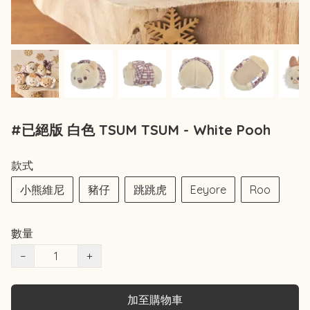
#已絕版 白色 TSUM TSUM - White Pooh
款式
小熊維尼
豬仔
跳跳虎
Eeyore
Roo
數量
−
+
加至購物車